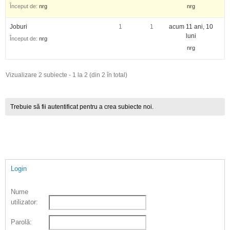
Început de:
nrg
nrg
Joburi
1
1
acum 11 ani, 10
luni
Început de:
nrg
nrg
Vizualizare 2 subiecte - 1 la 2 (din 2 în total)
Trebuie să fii autentificat pentru a crea subiecte noi.
Login
Nume
utilizator:
Parolă: